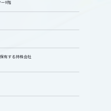
ワー9階
が保有する持株会社