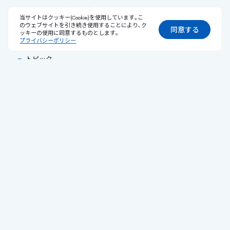
オルタナティブ解剖学
当サイトはクッキー(Cookie)を使用しています｡こ
のウェブサイトを引き続き使用することにより､ク
エンダウメントLab.
同意する
ッキーの使用に同意するものとします｡
プライバシーポリシー
マーケット・フラッシュ
トピック
お知らせ
お知らせ一覧
個人情報保護宣言
勧誘方針
リスクと費用について
苦情・紛争処理措置について
反社会的勢力との関係遮断に関する基本方針
一括発注に関する基本方針
お客様本位の業務運営に関する方針
プロダクトガバナンスに関する方針
日本版スチュワードシップ・コードの受入れについて