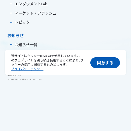
エンダウメントLab.
マーケット・フラッシュ
トピック
お知らせ
お知らせ一覧
当サイトはクッキー(Cookie)を使用しています｡こ
のウェブサイトを引き続き使用することにより､ク
同意する
ッキーの使用に同意するものとします｡
個人情報保護宣言
プライバシーポリシー
勧誘方針
リスクと費用について
苦情・紛争処理措置について
反社会的勢力との関係遮断に関する基本方針
一括発注に関する基本方針
お客様本位の業務運営に関する方針
プロダクトガバナンスに関する方針
日本版スチュワードシップ・コードの受入れについて
議決権行使について
利益相反管理方針の概要