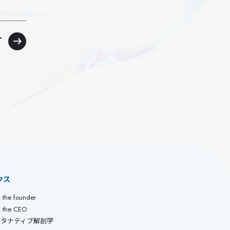
T
クス
 the founder
m the CEO
ルタナティブ解剖学