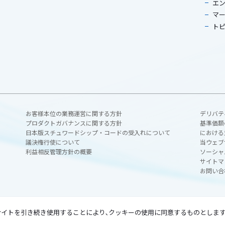
エン
マ
ト
お客様本位の業務運営に関する方針
デリバテ
プロダクトガバナンスに関する方針
基準価額
日本版スチュワードシップ・コードの受入れについて
における
議決権行使について
当ウェブ
利益相反管理方針の概要
ソーシャ
サイトマ
お問い合
ェブサイトを引き続き使用することにより､クッキーの使用に同意するものとします
業者 関東財務局長（金商）第436号
商品投資顧問業者 農経（1）第26号